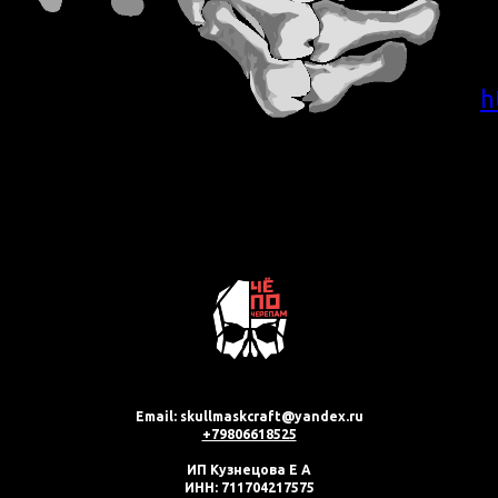
h
Email: skullmaskcraft@yandex.ru
+79806618525
ИП Кузнецова Е А
ИНН: 711704217575