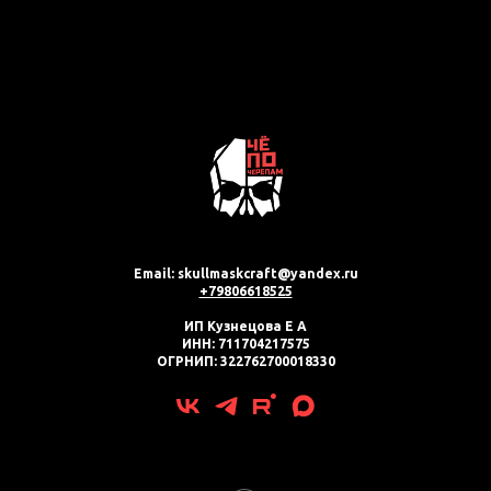
Email: skullmaskcraft@yandex.ru
+79806618525
ИП Кузнецова Е А
ИНН: 711704217575
ОГРНИП: 322762700018330