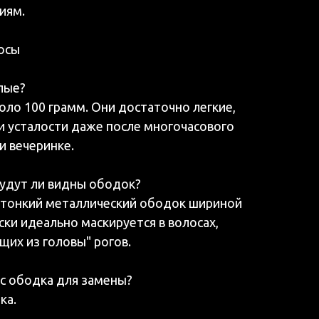
иям.
осы
елые?
коло 100 грамм. Они достаточно легкие,
и усталости даже после многочасового
и вечеринке.
 будут ли видны ободок?
а тонкий металлический ободок шириной
ски идеально маскируется в волосах,
щих из головы" рогов.
 с ободка для замены?
ка.