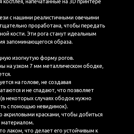
я косплея, напечатанные на 3D принтере
тези с нашими реалистичными овечьими
 тщательно проработана, чтобы передать
ьной кости. Эти рога станут идеальным
ния запоминающегося образа.
ную изогнутую форму рогов.
ны на узком 7 мм металлическом ободке,
тся.
ется на голове, не создавая
атаются и не спадают, что позволяет
 (в некоторых случаях ободок нужно
ть с помощью невидимок).
ю акриловыми красками, чтобы добиться
м материалом.
о лаком, что делает его устойчивым к