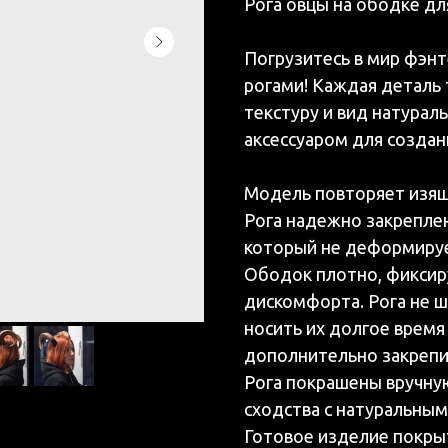
Рога овцы на ободке дл
Погрузитесь в мир фэн
рогами! Каждая деталь
текстуру и вид натурал
аксессуаром для созда
Модель повторяет изящ
Рога надежно закрепле
который не деформируе
Ободок плотно, фиксиру
дискомфорта. Рога не ш
носить их долгое время
дополнительно закрепи
Рога покрашены вручну
сходства с натуральны
Готовое изделие покрыт