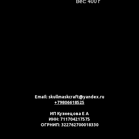
Вес: 400 г
Email: skullmaskcraft@yandex.ru
+79806618525
ИП Кузнецова Е А
ИНН: 711704217575
ОГРНИП: 322762700018330