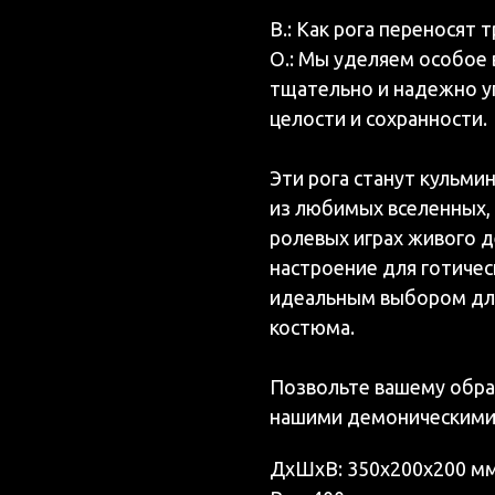
В.: Как рога переносят 
О.: Мы уделяем особое 
тщательно и надежно уп
целости и сохранности.
Эти рога станут кульми
из любимых вселенных,
ролевых играх живого д
настроение для готичес
идеальным выбором для
костюма.
Позвольте вашему образ
нашими демоническими
ДxШxВ: 350x200x200 м