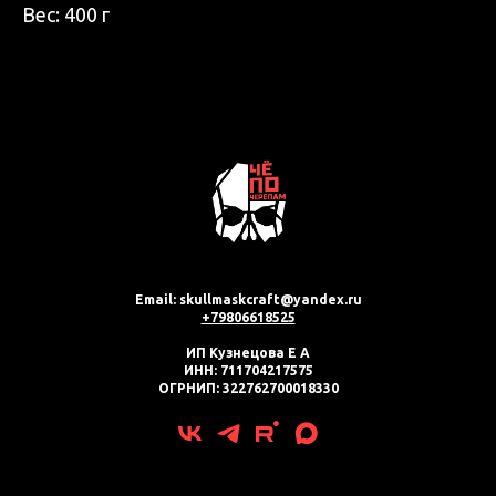
Вес: 400 г
Email: skullmaskcraft@yandex.ru
+79806618525
ИП Кузнецова Е А
ИНН: 711704217575
ОГРНИП: 322762700018330